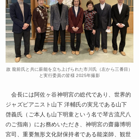
故 龍前氏と共に薪能を立ち上げられた市川氏（左から三番目）
と実行委員の皆様 2025年撮影
会長には阿佐ヶ谷神明宮の総代であり、世界的
ジャズピアニスト山下 洋輔氏の実兄である山下
啓義氏（ご本人も山下明童という名で琴古流尺八
のご指南）にお務めいただき、神明宮の齋藤博明
宮司、重要無形文化財保持者である能楽師、観世